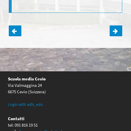
Navigazione
articoli
Scuola media Cevio
Via Valmaggina 24
6675 Cevio (Svizzera)
Login with adfs_edu
Contatti
tel: 091 816 19 51