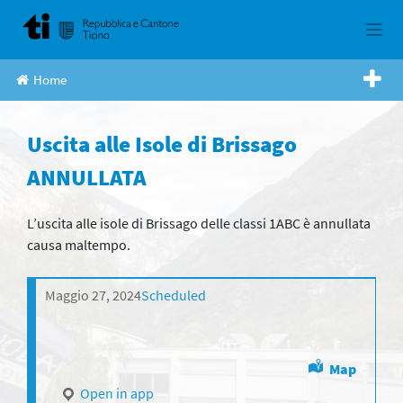
Skip
to
content
Home
Uscita alle Isole di Brissago
ANNULLATA
L’uscita alle isole di Brissago delle classi 1ABC è annullata
causa maltempo.
Maggio 27, 2024
Scheduled
Map
Open in app