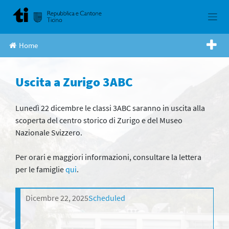
Skip
to
content
Home
Uscita a Zurigo 3ABC
Lunedì 22 dicembre le classi 3ABC saranno in uscita alla
scoperta del centro storico di Zurigo e del Museo
Nazionale Svizzero.
Per orari e maggiori informazioni, consultare la lettera
per le famiglie
qui
.
Dicembre 22, 2025
Scheduled