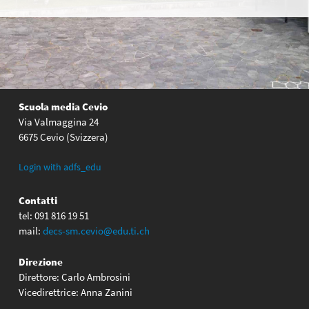
Scuola media Cevio
Via Valmaggina 24
6675 Cevio (Svizzera)
Login with adfs_edu
Contatti
tel: 091 816 19 51
mail:
decs-sm.cevio@edu.ti.ch
Direzione
Direttore: Carlo Ambrosini
Vicedirettrice: Anna Zanini