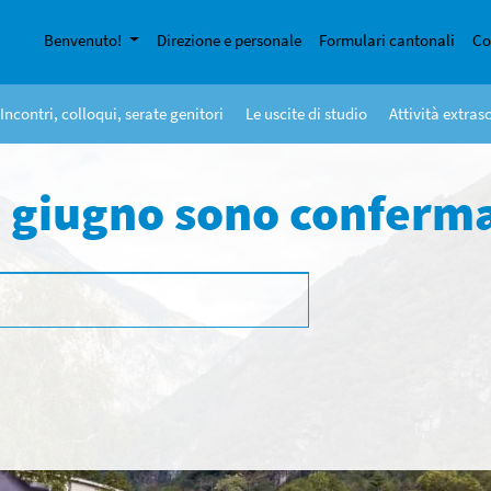
Benvenuto!
Direzione e personale
Formulari cantonali
Co
Incontri, colloqui, serate genitori
Le uscite di studio
Attività extras
13 giugno sono conferm