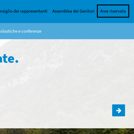
nsiglio dei rappresentanti
Assemblea dei Genitori
Area riservata
colastiche e conferenze
ate.
Cerimonia di consegna delle licenze