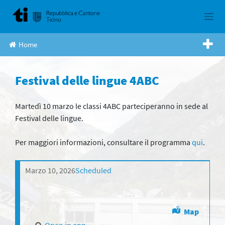
Skip
to
content
Home
Festival delle lingue 4ABC
Martedì 10 marzo le classi 4ABC parteciperanno in sede al
Festival delle lingue.
Per maggiori informazioni, consultare il programma
qui
.
Marzo 10, 2026
Scheduled
Map