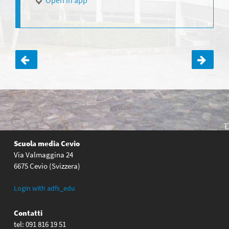
Open in app
Navigazione
articoli
Scuola media Cevio
Via Valmaggina 24
6675 Cevio (Svizzera)
Login with adfs_edu
Contatti
tel: 091 816 19 51