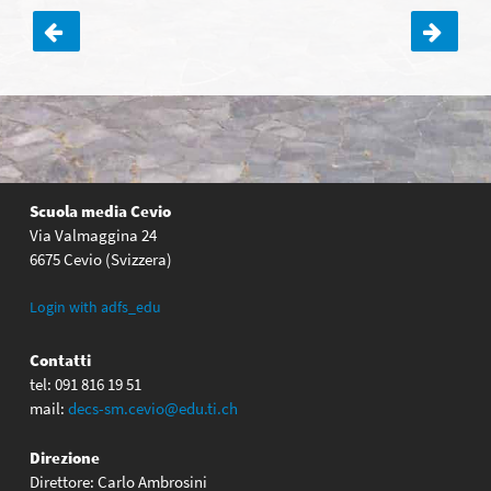
Navigazione
articoli
Scuola media Cevio
Via Valmaggina 24
6675 Cevio (Svizzera)
Login with adfs_edu
Contatti
tel: 091 816 19 51
mail:
decs-sm.cevio@edu.ti.ch
Direzione
Direttore: Carlo Ambrosini