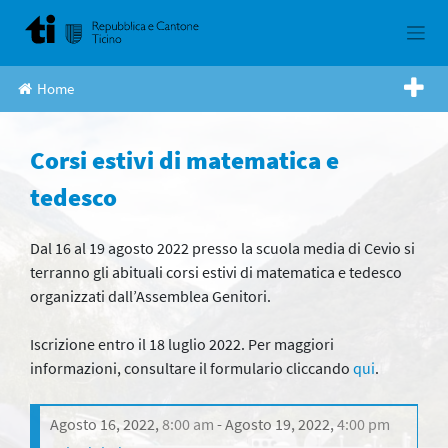
Skip
to
content
Home
Corsi estivi di matematica e
tedesco
Dal 16 al 19 agosto 2022 presso la scuola media di Cevio si
terranno gli abituali corsi estivi di matematica e tedesco
organizzati dall’Assemblea Genitori.
Iscrizione entro il 18 luglio 2022. Per maggiori
informazioni, consultare il formulario cliccando
qui
.
Agosto 16, 2022
,
8:00 am
Agosto 19, 2022
,
4:00 pm